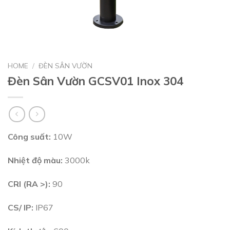
HOME
/
ĐÈN SÂN VƯỜN
Đèn Sân Vườn GCSV01 Inox 304
Công suất:
10W
Nhiệt độ màu:
3000k
CRI (RA >):
90
CS/ IP:
IP67