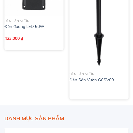
ĐÈN SÂN VƯỜN
Đèn đường LED 50W
423,000
₫
ĐÈN SÂN VƯỜN
Đèn Sân Vườn GCSV09
DANH MỤC SẢN PHẨM