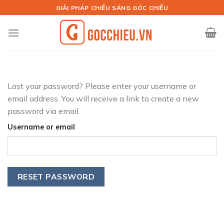
Skip
GIẢI PHÁP CHIẾU SÁNG GÓC CHIẾU
to
content
Lost your password? Please enter your username or
email address. You will receive a link to create a new
password via email.
Username or email
RESET PASSWORD