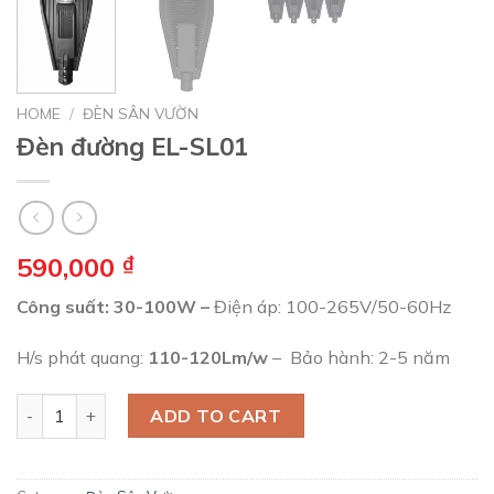
HOME
/
ĐÈN SÂN VƯỜN
Đèn đường EL-SL01
590,000
₫
Công suất: 30-100W –
Điện áp: 100-265V/50-60Hz
H/s phát quang:
110-120Lm/w
– Bảo hành: 2-5 năm
Đèn đường EL-SL01 quantity
ADD TO CART